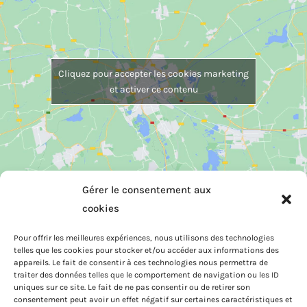
n
a
t
i
v
e
Cliquez pour accepter les cookies marketing
:
et activer ce contenu
Gérer le consentement aux
Réalisation:
O C T A N E
| Photographies:
Jean-Claude Capt
cookies
Pour offrir les meilleures expériences, nous utilisons des technologies
telles que les cookies pour stocker et/ou accéder aux informations des
appareils. Le fait de consentir à ces technologies nous permettra de
traiter des données telles que le comportement de navigation ou les ID
uniques sur ce site. Le fait de ne pas consentir ou de retirer son
consentement peut avoir un effet négatif sur certaines caractéristiques et