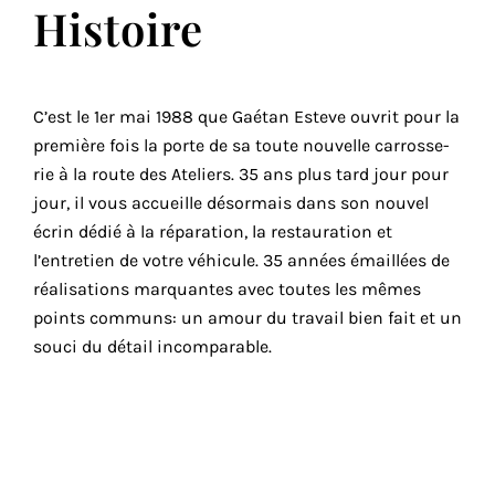
Histoire
C’est le 1er mai 1988 que Gaétan Esteve ouvrit pour la
pre­mière fois la porte de sa toute nou­velle car­ros­se­
rie à la route des Ateliers. 35 ans plus tard jour pour
jour, il vous accueille désor­mais dans son nou­vel
écrin dédié à la répa­ra­tion, la res­tau­ra­tion et
l’entretien de votre véhi­cule. 35 années émaillées de
réa­li­sa­tions mar­quantes avec toutes les mêmes
points com­muns: un amour du tra­vail bien fait et un
sou­ci du détail incomparable.