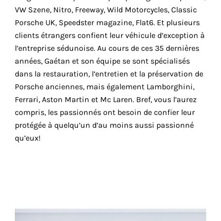
VW Szene, Nitro, Freeway, Wild Motorcycles, Classic
Porsche UK, Speedster maga­zine, Flat6. Et plu­sieurs
clients étran­gers confient leur véhi­cule d’exception à
l’entreprise sédu­noise. Au cours de ces 35 der­nières
années, Gaétan et son équipe se sont spé­cia­li­sés
dans la res­tau­ra­tion, l’entretien et la pré­ser­va­tion de
Porsche anciennes, mais éga­le­ment Lamborghini,
Ferrari, Aston Martin et Mc Laren. Bref, vous l’aurez
com­pris, les pas­sion­nés ont besoin de confier leur
pro­té­gée à quelqu’un d’au moins aus­si pas­sion­né
qu’eux!