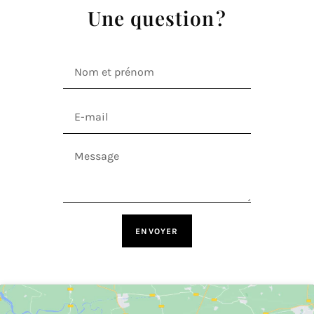
Une ques­tion ?
ENVOYER
A
l
t
e
r