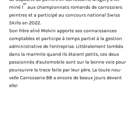
er
mi­né 1
aux cham­pion­nats romands de car­ros­siers
peintres et a par­ti­ci­pé au concours natio­nal Swiss
Skills en 2022.
Son frère aîné Melvin apporte ses connais­sances
comp­tables et par­ti­cipe à temps par­tiel à la ges­tion
admi­nis­tra­tive de l’entreprise. Littéralement tom­bés
dans la mar­mite quand ils étaient petits, ces deux
pas­sion­nés d’automobile sont sur la bonne voie pour
pour­suivre la trace faite par leur père. La toute nou­
velle Carrosserie 88 a encore de beaux jours devant
elle!